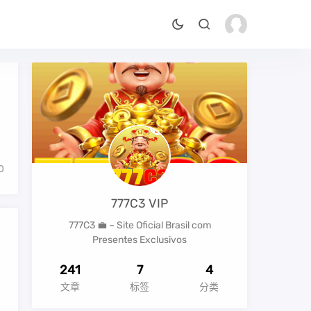
0
777C3 VIP
777C3 💼 – Site Oficial Brasil com
Presentes Exclusivos
241
7
4
文章
标签
分类