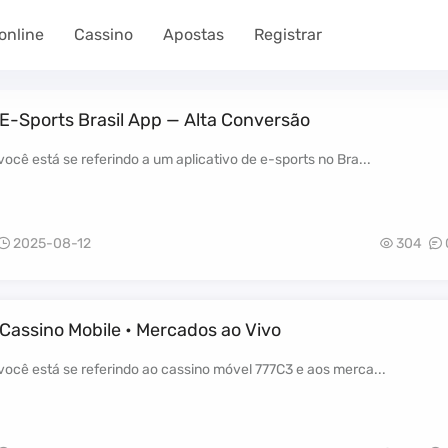
online
Cassino
Apostas
Registrar
E-Sports Brasil App — Alta Conversão
ocê está se referindo a um aplicativo de e-sports no Bra...
2025-08-12
304
Cassino Mobile • Mercados ao Vivo
ocê está se referindo ao cassino móvel 777C3 e aos merca...