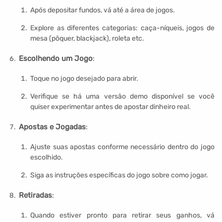
Após depositar fundos, vá até a área de jogos.
Explore as diferentes categorias: caça-níqueis, jogos de
mesa (pôquer, blackjack), roleta etc.
Escolhendo um Jogo
:
Toque no jogo desejado para abrir.
Verifique se há uma versão demo disponível se você
quiser experimentar antes de apostar dinheiro real.
Apostas e Jogadas
:
Ajuste suas apostas conforme necessário dentro do jogo
escolhido.
Siga as instruções específicas do jogo sobre como jogar.
Retiradas
:
Quando estiver pronto para retirar seus ganhos, vá