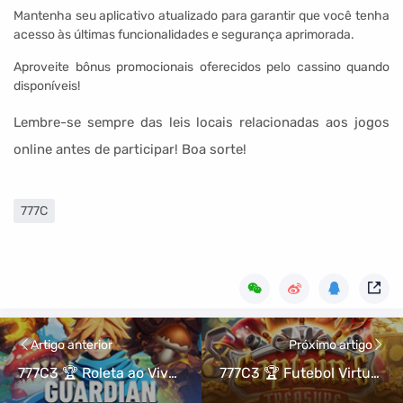
Mantenha seu aplicativo atualizado para garantir que você tenha
acesso às últimas funcionalidades e segurança aprimorada.
Aproveite bônus promocionais oferecidos pelo cassino quando
disponíveis!
Lembre-se sempre das leis locais relacionadas aos jogos
online antes de participar! Boa sorte!
777C
Artigo anterior
Próximo artigo
777C3 🏆 Roleta ao Vivo Guia — Android e iOS
777C3 🏆 Futebol Virtual： Alta Conversão