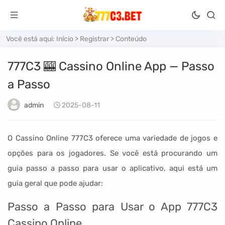
Você está aqui:
Início
>
Registrar
> Conteúdo
777C3 🎰 Cassino Online App — Passo
a Passo
admin
2025-08-11
O Cassino Online 777C3 oferece uma variedade de jogos e
opções para os jogadores. Se você está procurando um
guia passo a passo para usar o aplicativo, aqui está um
guia geral que pode ajudar:
Passo a Passo para Usar o App 777C3
Cassino Online