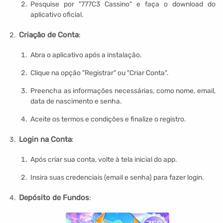
Pesquise por "777C3 Cassino" e faça o download do
aplicativo oficial.
Criação de Conta
:
Abra o aplicativo após a instalação.
Clique na opção "Registrar" ou "Criar Conta".
Preencha as informações necessárias, como nome, email,
data de nascimento e senha.
Aceite os termos e condições e finalize o registro.
Login na Conta
:
Após criar sua conta, volte à tela inicial do app.
Insira suas credenciais (email e senha) para fazer login.
Depósito de Fundos
: