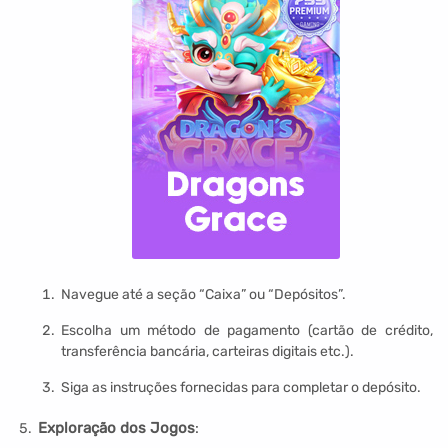
Navegue até a seção “Caixa” ou “Depósitos”.
Escolha um método de pagamento (cartão de crédito,
transferência bancária, carteiras digitais etc.).
Siga as instruções fornecidas para completar o depósito.
Exploração dos Jogos
: