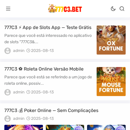
777C3 ⚡ App de Slots App — Teste Grátis
Parece que você está interessado no aplicativo
de slots "777C3&...
admin
2025-08-13
777C3 ⚽ Roleta Online Versão Mobile
Parece que você está se referindo a um jogo de
roleta online, possiv...
admin
2025-08-13
777C3 💰 Poker Online — Sem Complicações
admin
2025-08-13