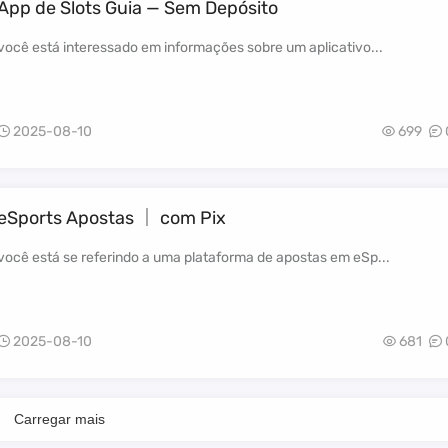
App de Slots Guia — Sem Depósito
você está interessado em informações sobre um aplicativo...
2025-08-10
699
 eSports Apostas ｜ com Pix
você está se referindo a uma plataforma de apostas em eSp...
2025-08-10
681
Carregar mais