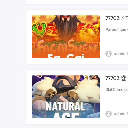
777C3 ⚡ T
Parece que v
admin
777C3 🏆
Olá! Como po
admin