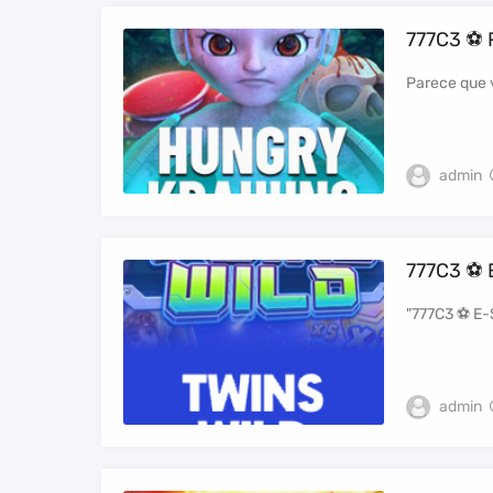
777C3 ⚽ 
Parece que v
admin
777C3 ⚽ E
"777C3 ⚽ E-S
admin