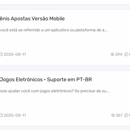
ênis Apostas Versão Mobile
ocê está se referindo a um aplicativo ou plataforma de a...
2025-08-11
394
 Jogos Eletrônicos • Suporte em PT-BR
sso ajudar você com jogos eletrônicos? Se precisar de su...
2025-08-11
367