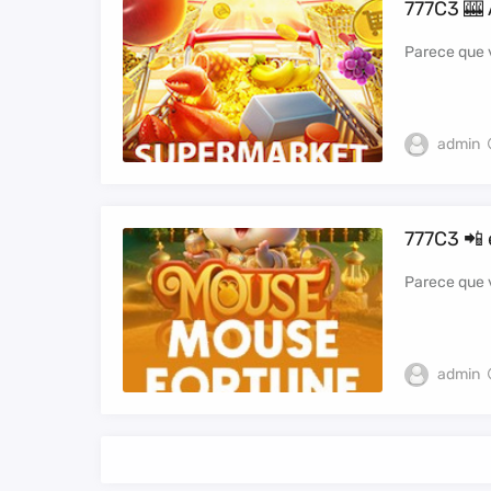
777C3 🎰 
Parece que 
admin
777C3 📲
Parece que 
admin