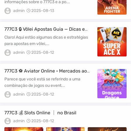
informações sobre o 777C3 e a po...
admin
2025-08-13
777C3 🔒 Vôlei Apostas Guia — Dicas e
Estratégias
Claro! Aqui estão algumas dicas e estratégias
para apostas em vôlei,...
admin
2025-08-12
777C3 ⚽ Aviator Online • Mercados ao
Vivo
Parece que você está se referindo a uma
combinação de jogos ou event...
admin
2025-08-12
777C3 💰 Slots Online ｜ no Brasil
admin
2025-08-12