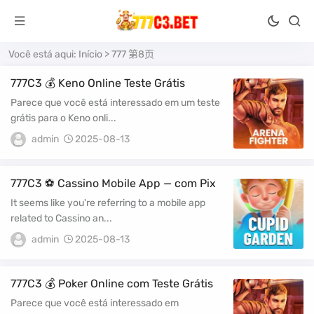
Você está aqui:
Início
> 777 第8页
777C3 💰 Keno Online Teste Grátis
Parece que você está interessado em um teste
grátis para o Keno onli...
admin
2025-08-13
777C3 ⚽ Cassino Mobile App — com Pix
It seems like you're referring to a mobile app
related to Cassino an...
admin
2025-08-13
777C3 💰 Poker Online com Teste Grátis
Parece que você está interessado em