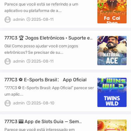
Parece que você está se referindo a um
aplicativo ou plataforma de a...
admin
2025-08-11
777C3 🏆 Jogos Eletrônicos • Suporte em
PT-BR
Olá! Como posso ajudar você com jogos
eletrônicos? Se precisar de su...
admin
2025-08-11
777C3 ⚽ E-Sports Brasil： App Oficial
"777C3 ⚽ E-Sports Brasil: App Oficial" parece ser
um aplic...
admin
2025-08-10
777C3 🎰 App de Slots Guia — Sem
Depósito
Parece que você está interessado em