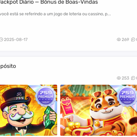
Jackpot Diário — Bônus de Boas-Vindas
ocê está se referindo a um jogo de loteria ou cassino, p...
2025-08-17
269
pósito
253