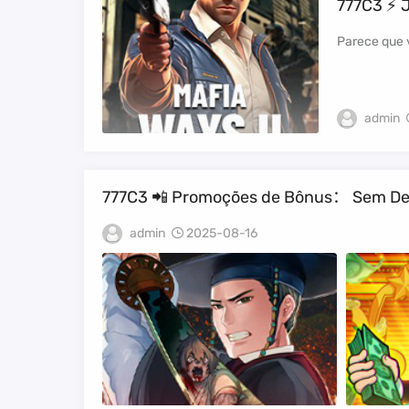
777C3 ⚡ 
Parece que v
admin
777C3 📲 Promoções de Bônus： Sem De
admin
2025-08-16