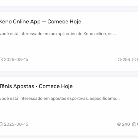
 Keno Online App — Comece Hoje
ocê está interessado em um aplicativo de Keno online, es...
2025-08-16
253
Tênis Apostas • Comece Hoje
você está interessado em apostas esportivas, especificame...
2025-08-15
240