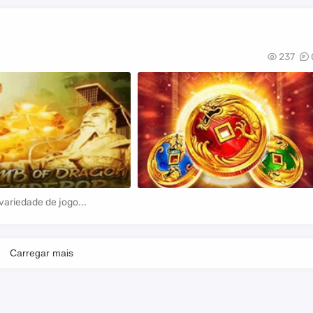
237
variedade de jogo...
Carregar mais