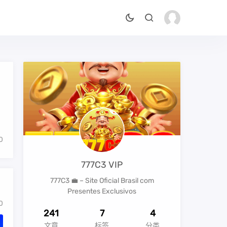
0
777C3 VIP
777C3 💼 – Site Oficial Brasil com
Presentes Exclusivos
0
241
7
4
文章
标签
分类