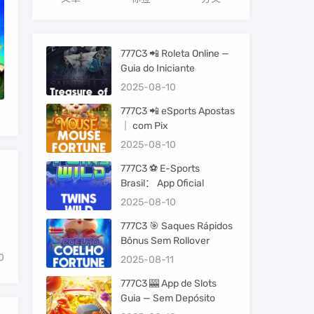
777C3 📲 Roleta Online —
Guia do Iniciante
2025-08-10
777C3 📲 eSports Apostas
｜ com Pix
2025-08-10
777C3 ⚽ E-Sports
Brasil： App Oficial
2025-08-10
777C3 🎯 Saques Rápidos
Bônus Sem Rollover
0
2025-08-11
777C3 🎰 App de Slots
Guia — Sem Depósito