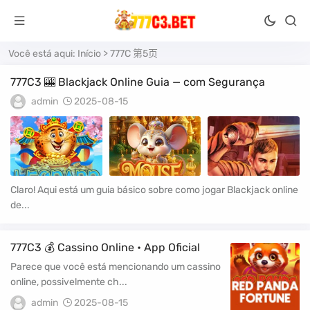
Você está aqui:
Início
> 777C 第5页
777C3 🎰 Blackjack Online Guia — com Segurança
admin
2025-08-15
Claro! Aqui está um guia básico sobre como jogar Blackjack online
de...
777C3 💰 Cassino Online • App Oficial
Parece que você está mencionando um cassino
online, possivelmente ch...
admin
2025-08-15