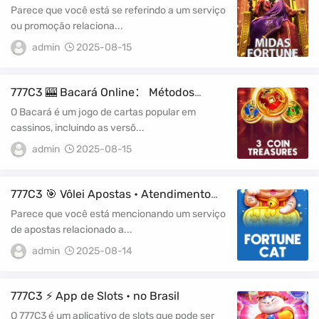
Parece que você está se referindo a um serviço
ou promoção relaciona...
admin
2025-08-15
777C3 🎰 Bacará Online： Métodos
Locais
O Bacará é um jogo de cartas popular em
cassinos, incluindo as versõ...
admin
2025-08-15
777C3 🎯 Vôlei Apostas • Atendimento
24h
Parece que você está mencionando um serviço
de apostas relacionado a...
admin
2025-08-14
777C3 ⚡ App de Slots • no Brasil
O 777C3 é um aplicativo de slots que pode ser