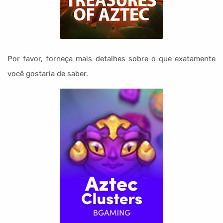
Por favor, forneça mais detalhes sobre o que exatamente
você gostaria de saber.