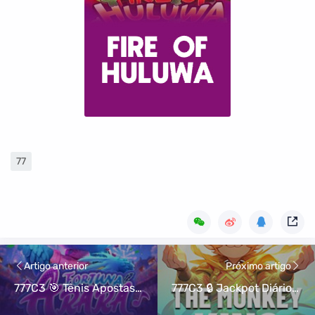
77
Artigo anterior
Próximo artigo
777C3 🎯 Tênis Apostas ｜ Jogue Agora
777C3 🔒 Jackpot Diário com em Real