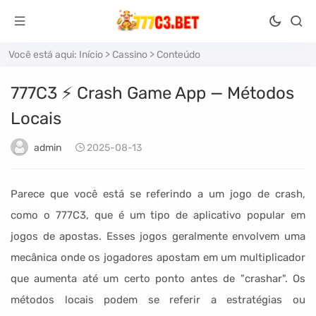
Você está aqui:
Início
>
Cassino
> Conteúdo
777C3 ⚡ Crash Game App — Métodos
Locais
admin
2025-08-13
Parece que você está se referindo a um jogo de crash,
como o 777C3, que é um tipo de aplicativo popular em
jogos de apostas. Esses jogos geralmente envolvem uma
mecânica onde os jogadores apostam em um multiplicador
que aumenta até um certo ponto antes de "crashar". Os
métodos locais podem se referir a estratégias ou