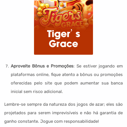
Aproveite Bônus e Promoções
: Se estiver jogando em
plataformas online, fique atento a bônus ou promoções
oferecidas pelo site que podem aumentar sua banca
inicial sem risco adicional.
Lembre-se sempre da natureza dos jogos de azar; eles são
projetados para serem imprevisíveis e não há garantia de
ganho constante. Jogue com responsabilidade!