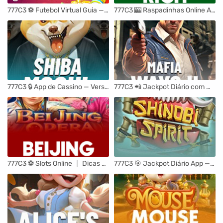
777C3 ⚽ Futebol Virtual Guia — com Segurança
777C3 🎰 Raspadinhas Online App — Métodos Locais
777C3 🔒 App de Cassino — Versão Mobile
777C3 📲 Jackpot Diário com Mercados ao Vivo
777C3 ⚽ Slots Online ｜ Dicas e Estratégias
777C3 🎯 Jackpot Diário App — com Pix