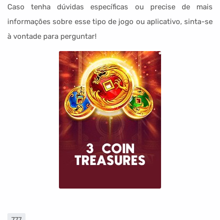
Caso tenha dúvidas específicas ou precise de mais
informações sobre esse tipo de jogo ou aplicativo, sinta-se
à vontade para perguntar!
777