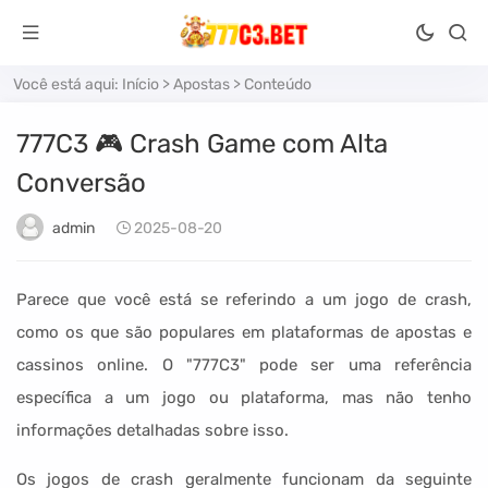
Você está aqui:
Início
>
Apostas
> Conteúdo
777C3 🎮 Crash Game com Alta
Conversão
admin
2025-08-20
Parece que você está se referindo a um jogo de crash,
como os que são populares em plataformas de apostas e
cassinos online. O "777C3" pode ser uma referência
específica a um jogo ou plataforma, mas não tenho
informações detalhadas sobre isso.
Os jogos de crash geralmente funcionam da seguinte