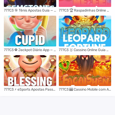
777C3 🎯 Tênis Apostas Guia — Atendimento 24h
777C3 🏆 Raspadinhas Online Guia — Suporte em PT-BR
777C3 ⚽ Jackpot Diário App — Dicas e Estratégias
777C3 🥇 Cassino Online Guia — em Real
777C3 ⚡ eSports Apostas Passo a Passo
777C3 🎰 Cassino Mobile com Atendimento 24h