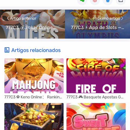
Artigo anterior
Próximo artigo
777C3 💰 Poker Online： 2025
777C3 ⚡ App de Slots — Atendimento 24h
Artigos relacionados
777C3 ⚽ Keno Online： Ranking Atualizado
777C3 🎮 Basquete Apostas Guia — Guia do Iniciante