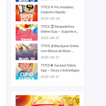
777C3 🎯 Pix Imediato：
Cadastro Rápido
2025-08-24
777C3 🏆 Raspadinhas
Online Guia — Suporte em
PT-BR
2025-08-21
777C3 💰 Blackjack Online
com Bônus de Boas-
Vindas
2025-08-21
777C3 ⚽ Jackpot Diário
App — Dicas e Estratégias
2025-08-21