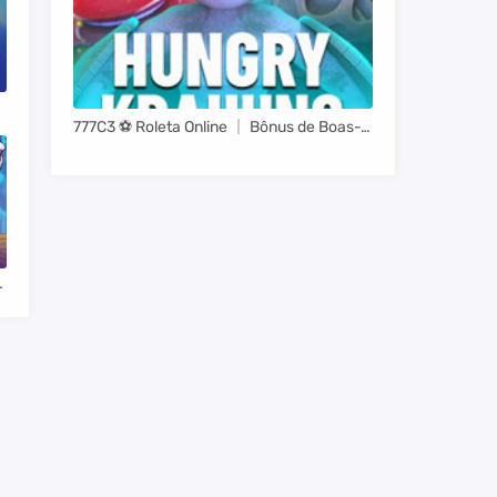
777C3 ⚽ Roleta Online ｜ Bônus de Boas-Vindas
ste Grátis