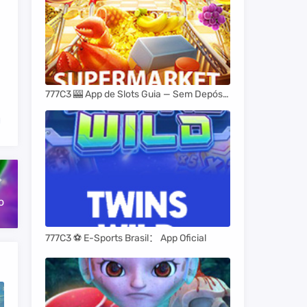
777C3 🎰 App de Slots Guia — Sem Depósito
o
777C3 ⚽ E-Sports Brasil： App Oficial