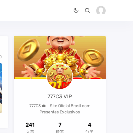
0
777C3 VIP
777C3 💼 – Site Oficial Brasil com
Presentes Exclusivos
241
7
4
文章
标签
分类