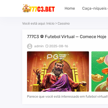
Home
Caça-níqueis 
Você está aqui:
Início
>
Cassino
777C3 ⚽ Futebol Virtual — Comece Hoje
admin
2025-08-16
Parece que você está interessado em futebol virtual!