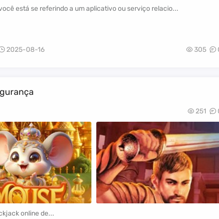
ocê está se referindo a um aplicativo ou serviço relacio...
2025-08-16
305
egurança
251
kjack online de...