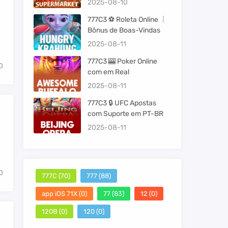
2025-08-10
777C3 ⚽ Roleta Online ｜
Bônus de Boas-Vindas
2025-08-11
777C3 🎰 Poker Online
0
com em Real
2025-08-11
777C3 🔒 UFC Apostas
com Suporte em PT-BR
2025-08-11
0
777C
(70)
777
(88)
app iOS 71X
(0)
77
(83)
12
(0)
120B
(0)
120
(0)