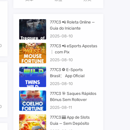
777C3 📲 Roleta Online —
Guia do Iniciante
2025-08-10
0
777C3 📲 eSports Apostas
｜ com Pix
2025-08-10
777C3 ⚽ E-Sports
Brasil： App Oficial
2025-08-10
777C3 🎯 Saques Rápidos
Bônus Sem Rollover
0
2025-08-11
777C3 🎰 App de Slots
Guia — Sem Depósito